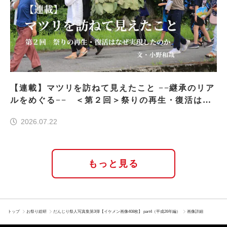
【連載】マツリを訪ねて見えたこと −−継承のリア
ルをめぐる−− ＜第２回＞祭りの再生・復活はな
ぜ実現したのか
2026.07.22
もっと見る
トップ
お祭り総研
だんじり祭人写真集第3弾【イケメン画像408枚】 part4（平成26年編）
画像詳細