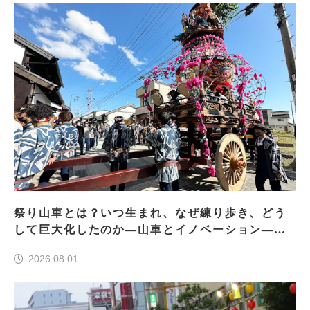
祭り山車とは？いつ生まれ、なぜ練り歩き、どう
して巨大化したのか―山車とイノベーション―＜
前編＞
2026.08.01