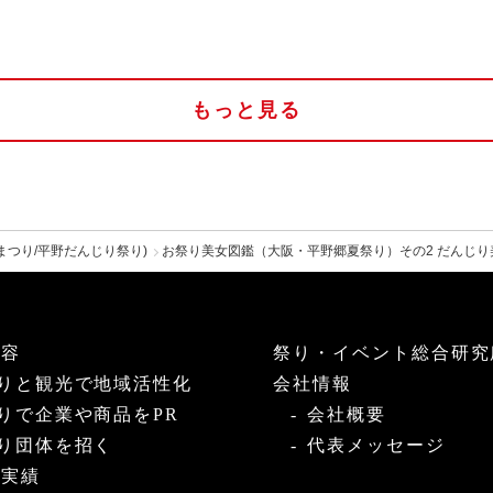
もっと見る
まつり/平野だんじり祭り)
お祭り美女図鑑（大阪・平野郷夏祭り）その2 だんじ
内容
祭り・イベント総合研究
りと観光で地域活性化
会社情報
りで企業や商品をPR
会社概要
り団体を招く
代表メッセージ
・実績