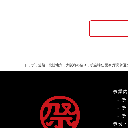
トップ
近畿・北陸地方
大阪府の祭り
杭全神社 夏祭(平野郷夏
事業
祭
祭
祭
事例