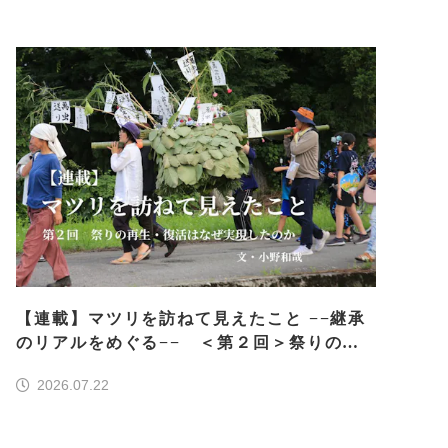
【連載】マツリを訪ねて見えたこと −−継承
のリアルをめぐる−− ＜第２回＞祭りの再
生・復活はなぜ実現したのか
2026.07.22