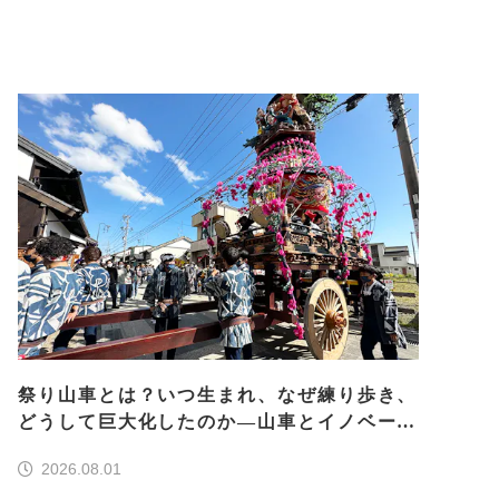
祭り山車とは？いつ生まれ、なぜ練り歩き、
どうして巨大化したのか―山車とイノベーシ
ョン―＜前編＞
2026.08.01