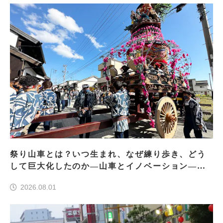
祭り山車とは？いつ生まれ、なぜ練り歩き、どう
して巨大化したのか―山車とイノベーション―＜
前編＞
2026.08.01