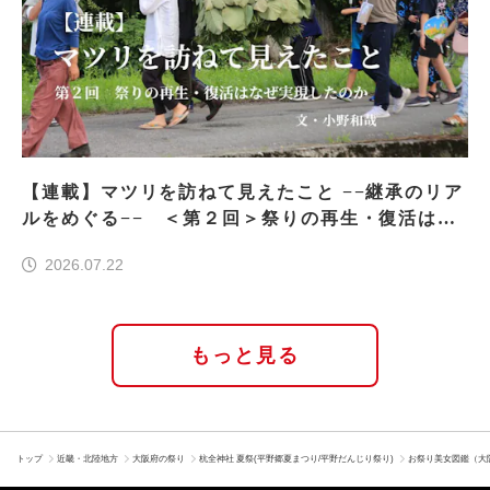
【連載】マツリを訪ねて見えたこと −−継承のリア
ルをめぐる−− ＜第２回＞祭りの再生・復活はな
ぜ実現したのか
2026.07.22
もっと見る
トップ
近畿・北陸地方
大阪府の祭り
杭全神社 夏祭(平野郷夏まつり/平野だんじり祭り)
お祭り美女図鑑（大