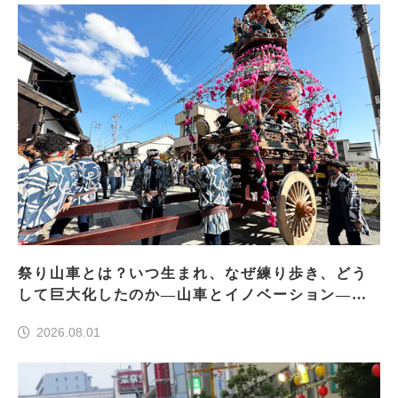
祭り山車とは？いつ生まれ、なぜ練り歩き、どう
して巨大化したのか―山車とイノベーション―＜
前編＞
2026.08.01