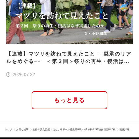
【連載】マツリを訪ねて見えたこと −−継承のリア
ルをめぐる−− ＜第２回＞祭りの再生・復活はな
ぜ実現したのか
2026.07.22
もっと見る
トップ
お祭り総研
お祭り美女図鑑！だんじりギャル特集第6弾 part7（平成29年編）画像610枚
画像詳細