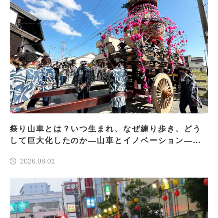
祭り山車とは？いつ生まれ、なぜ練り歩き、どう
して巨大化したのか―山車とイノベーション―＜
前編＞
2026.08.01