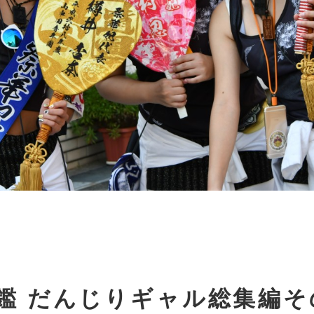
鑑 だんじりギャル総集編そ