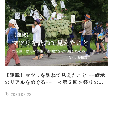
【連載】マツリを訪ねて見えたこと −−継承
のリアルをめぐる−− ＜第２回＞祭りの再
生・復活はなぜ実現したのか
2026.07.22