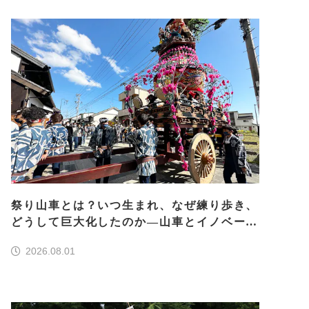
祭り山車とは？いつ生まれ、なぜ練り歩き、
どうして巨大化したのか―山車とイノベーシ
ョン―＜前編＞
2026.08.01