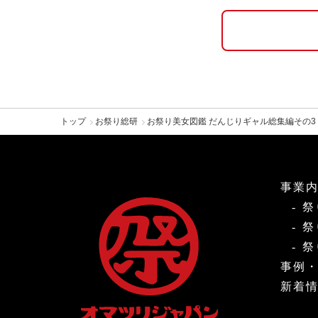
トップ
お祭り総研
お祭り美女図鑑 だんじりギャル総集編その3
事業
祭
祭
祭
事例
新着