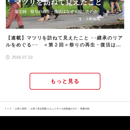
【連載】マツリを訪ねて見えたこと −−継承のリア
ルをめぐる−− ＜第２回＞祭りの再生・復活はな
ぜ実現したのか
2026.07.22
もっと見る
トップ
お祭り総研
お祭り美女図鑑 だんじりギャル総集編その3
画像詳細