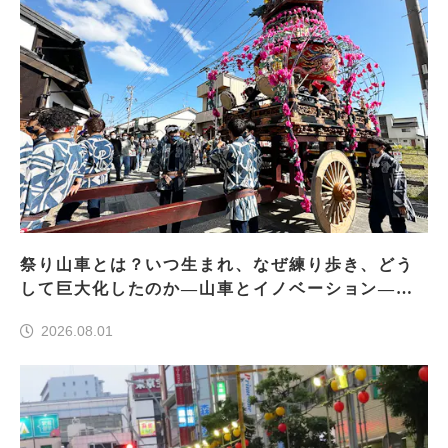
祭り山車とは？いつ生まれ、なぜ練り歩き、どう
して巨大化したのか―山車とイノベーション―＜
前編＞
2026.08.01