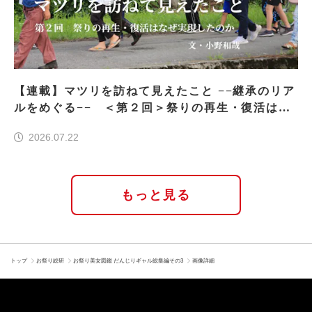
【連載】マツリを訪ねて見えたこと −−継承のリア
ルをめぐる−− ＜第２回＞祭りの再生・復活はな
ぜ実現したのか
2026.07.22
もっと見る
トップ
お祭り総研
お祭り美女図鑑 だんじりギャル総集編その3
画像詳細