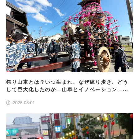
祭り山車とは？いつ生まれ、なぜ練り歩き、どう
して巨大化したのか―山車とイノベーション―＜
前編＞
2026.08.01