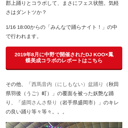
郡上踊りとコラボして、まさにフェス状態。気軽
さはダントツか？
1/16 18:00からの「みんなで踊らナイト！」の中
で行われます。
2019年8月に中野で開催されたDJ KOO×鳳
蝶美成コラボのレポートはこちら
その他、「
西馬音内（にしもない）盆踊り
（秋田
県羽後（うご）町）」の覆面を被った妖艶な踊
り、「
盛岡さんさ祭り
（岩手県盛岡市）」のキレ
の良い踊り等々等々。。。