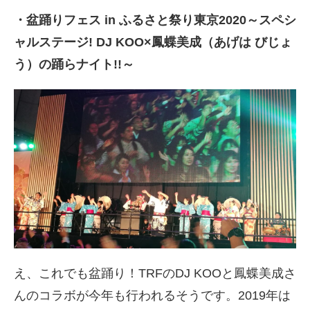
・盆踊りフェス in ふるさと祭り東京2020～スペシ
ャルステージ! DJ KOO×鳳蝶美成（あげは びじょ
う）の踊らナイト!!～
え、これでも盆踊り！TRFのDJ KOOと鳳蝶美成さ
んのコラボが今年も行われるそうです。2019年は