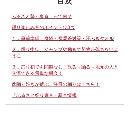
目次
ふるさと祭り東京 って何？
踊り楽しみ方のポイントは3つ
１．事前準備、身軽・寒暖差対策・汗ふきタオル
２．踊り中は、ジャンプや動きで荷物が落ちないよ
うに
３．踊り初でも問題なし！観る→踊る→地元の人と
交流できる貴重な機会！
盆踊り好きが選ぶ、注目の踊りはこちら！
「ふるさと祭り東京」基本情報