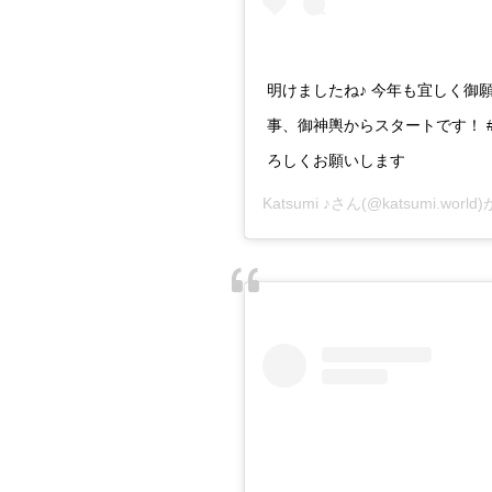
明けましたね♪ 今年も宜しく御
事、御神輿からスタートです！ #神
ろしくお願いします
Katsumi ♪
さん(@katsumi.wor