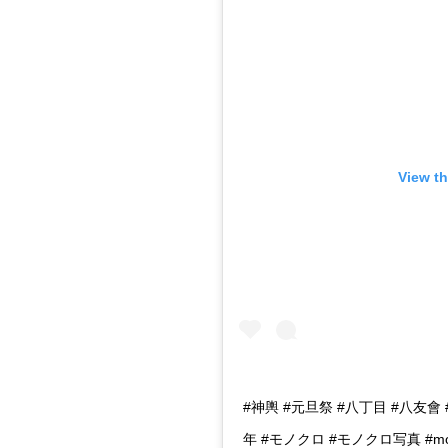
View th
#神輿 #元旦祭 #八丁目 #八友會
年 #モノクロ #モノクロ写真 #mo