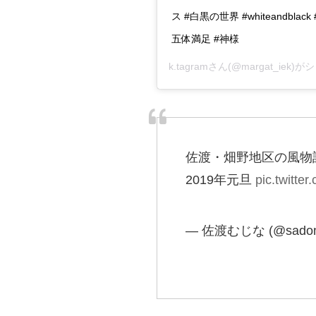
ス #白黒の世界 #whiteandbl
五体満足 #神様
k.tagram
さん(@margat_iek)
佐渡・畑野地区の風物
2019年元旦
pic.twitt
— 佐渡むじな (@sadomu