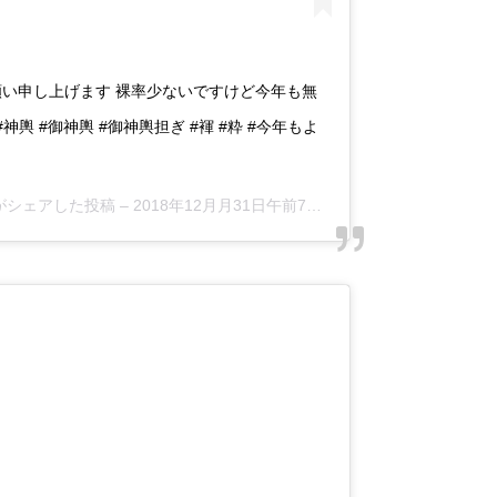
願い申し上げます 裸率少ないですけど今年も無
輿 #御神輿 #御神輿担ぎ #褌 #粋 #今年もよ
ld)がシェアした投稿 –
2018年12月月31日午前7時10分PST