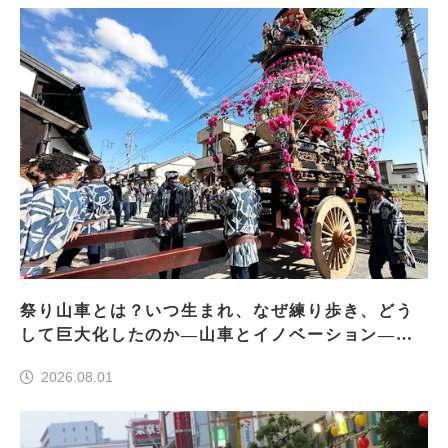
祭り山車とは？いつ生まれ、なぜ練り歩き、どう
して巨大化したのか―山車とイノベーション―＜
前編＞
2026.08.01