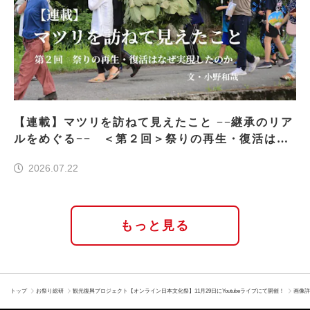
【連載】マツリを訪ねて見えたこと −−継承のリア
ルをめぐる−− ＜第２回＞祭りの再生・復活はな
ぜ実現したのか
2026.07.22
もっと見る
トップ
お祭り総研
観光復興プロジェクト【オンライン日本文化祭】11月29日にYoutubeライブにて開催！
画像詳