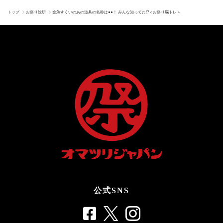
トップ
お祭り総研
金魚すくいのあの道具の名称は●●！ みんな知ってた!?＜お祭り脳トレ＞
公式SNS