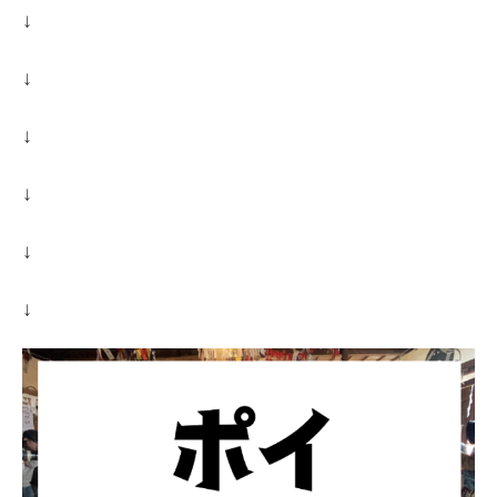
↓
↓
↓
↓
↓
↓