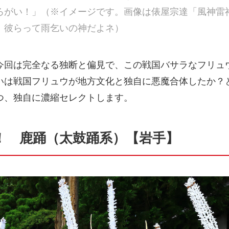
ろがい！」（※イメージです。画像は俵屋宗達「風神雷
、彼らって雨乞いの神だよネ）
今回は完全なる独断と偏見で、この戦国バサラなフリュ
いは戦国フリュウが地方文化と独自に悪魔合体したか？
つ、独自に濃縮セレクトします。
！ 鹿踊（太鼓踊系）【岩手】