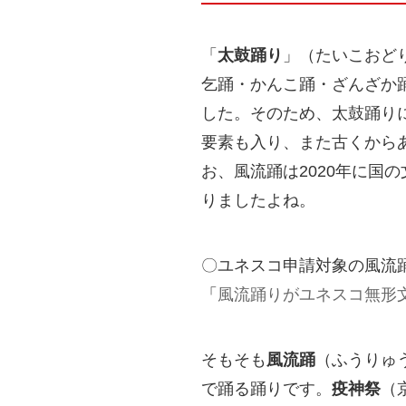
「
太鼓踊り
」（たいこおど
乞踊・かんこ踊・ざんざか
した。そのため、太鼓踊り
要素も入り、また古くから
お、風流踊は2020年に国
りましたよね。
〇ユネスコ申請対象の風流踊
「
風流踊りがユネスコ無形
そもそも
風流踊
（ふうりゅ
で踊る踊りです。
疫神祭
（