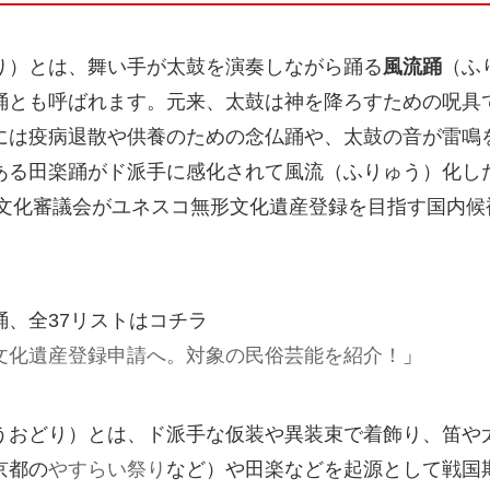
り）とは、舞い手が太鼓を演奏しながら踊る
風流踊
（ふ
踊とも呼ばれます。元来、太鼓は神を降ろすための呪具
には疫病退散や供養のための念仏踊や、太鼓の音が雷鳴
ある田楽踊がド派手に感化されて風流（ふりゅう）化し
の文化審議会がユネスコ無形文化遺産登録を目指す国内
、全37リストはコチラ
文化遺産登録申請へ。対象の民俗芸能を紹介！
」
うおどり）とは、ド派手な仮装や異装束で着飾り、笛や
京都の
やすらい祭り
など）や田楽などを起源として戦国