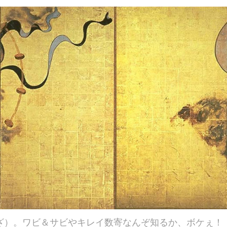
ざ）。ワビ＆サビやキレイ数寄なんぞ知るか、ボケぇ！