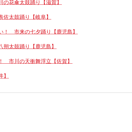
川の花傘太鼓踊り【滋賀】
表佐太鼓踊り【岐阜】
い！ 市来の七夕踊り【鹿児島】
八朔太鼓踊り【鹿児島】
！ 市川の天衝舞浮立【佐賀】
井】