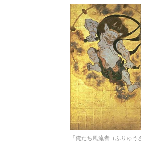
「俺たち風流者（ふりゅう