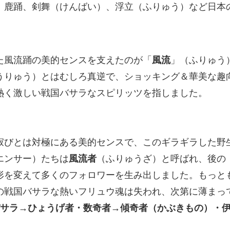
、鹿踊、剣舞（けんばい）、浮立（ふりゅう）など日本
た風流踊の美的センスを支えたのが「
風流
」（ふりゅう
うりゅう）とはむしろ真逆で、ショッキング＆華美な趣
熱く激しい戦国バサラなスピリッツを指しました。
寂びとは対極にある美的センスで、このギラギラした野
エンサー）たちは
風流者
（ふりゅうざ）と呼ばれ、後の
形を変えて多くのフォロワーを生み出しました。もっと
の戦国バサラな熱いフリュウ魂は失われ、次第に薄まっ
バサラ→ひょうげ者・数奇者→傾奇者（かぶきもの）・