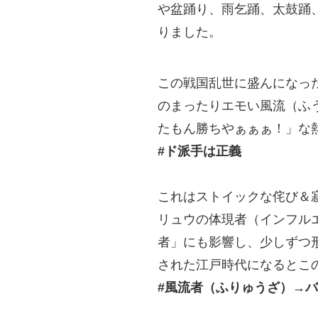
や盆踊り、雨乞踊、太鼓踊
りました。
この戦国乱世に盛んになっ
のまったりエモい風流（ふ
たもん勝ちやぁぁぁ！」な
#ド派手は正義
これはストイックな侘び＆
リュウの体現者（インフル
者」にも影響し、少しずつ
された江戸時代になるとこ
#風流者（ふりゅうざ）→