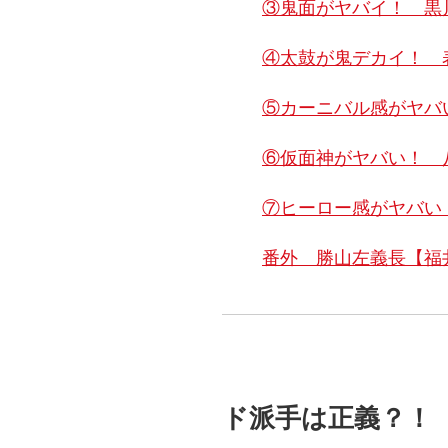
③鬼面がヤバイ！ 黒
④太鼓が鬼デカイ！ 
⑤カーニバル感がヤバ
⑥仮面神がヤバい！ 
⑦ヒーロー感がヤバい
番外 勝山左義長【福
ド派手は正義？！