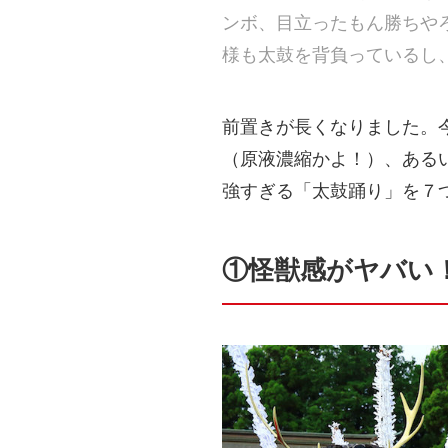
ンボ、目立ったもん勝ちや
様も太鼓を背負っているし
前置きが長くなりました。
（原液濃縮かよ！）、ある
強すぎる「太鼓踊り」を７
①怪獣感がヤバい