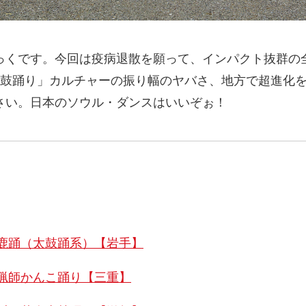
っくです。今回は疫病退散を願って、インパクト抜群の
太鼓踊り」カルチャーの振り幅のヤバさ、地方で超進化
さい。日本のソウル・ダンスはいいぞぉ！
鹿踊（太鼓踊系）【岩手】
猟師かんこ踊り【三重】