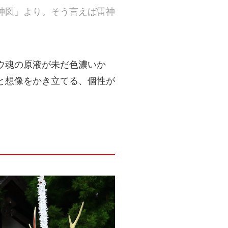
神図」より。そう言えば雷神
ウ魂の原液が未だ色濃いか
と想像をかき立てる、個性が