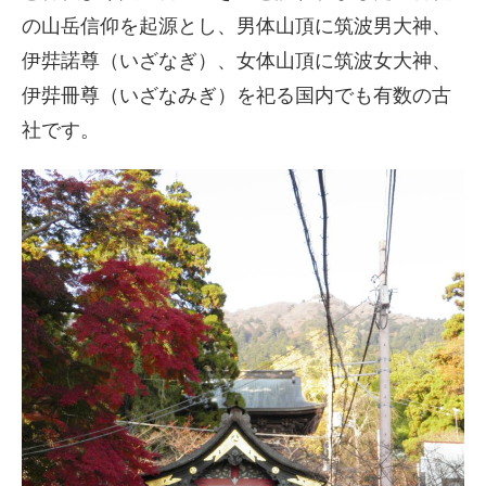
の山岳信仰を起源とし、男体山頂に筑波男大神、
伊弉諾尊（いざなぎ）、女体山頂に筑波女大神、
伊弉冊尊（いざなみぎ）を祀る国内でも有数の古
社です。