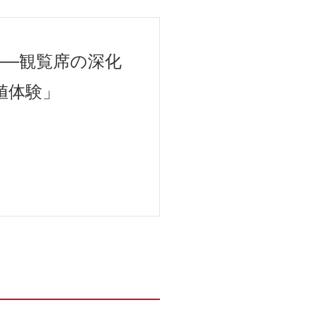
──観覧席の深化
値体験」