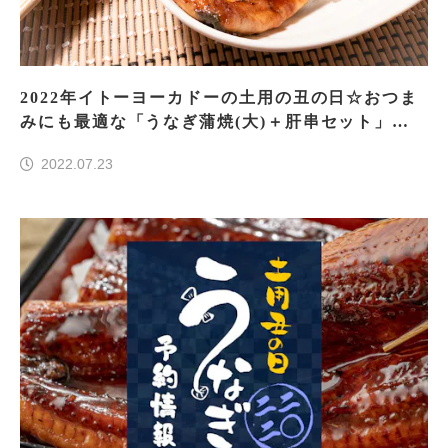
2022年イトーヨーカドーの土用の丑の日☆おつま
みにも最適な「うなぎ蒲焼(大)＋肝串セット」実
食レポ
2022.07.23