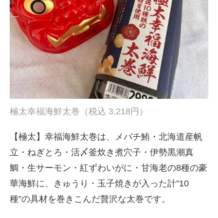
極太幸福海鮮太巻（税込 3,218円）
【極太】幸福海鮮太巻は、メバチ鮪・北海道産帆
立・ねぎとろ・活〆釜炊き煮穴子・伊勢黒潮真
鯛・生サーモン・紅ずわいがに・甘海老の8種の豪
華海鮮に、きゅうり・玉子焼きが入った計”10
種”の具材を巻きこんだ贅沢な太巻です。