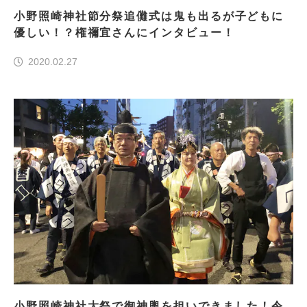
小野照崎神社節分祭追儺式は鬼も出るが子どもに
優しい！？権禰宜さんにインタビュー！
2020.02.27
小野照崎神社大祭で御神輿を担いできました！令