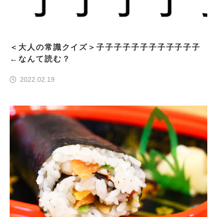
＜大人の常識クイズ＞子子子子子子子子子子子子
←なんて読む？
2022.02.19