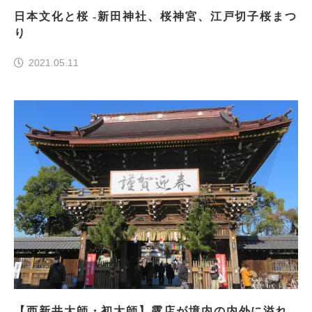
日本文化と桜 -新田神社、桜神宮、江戸切子桜まつ
り
2021.05.11
【西新井大師・初大師】露店が境内の内外に溢れ