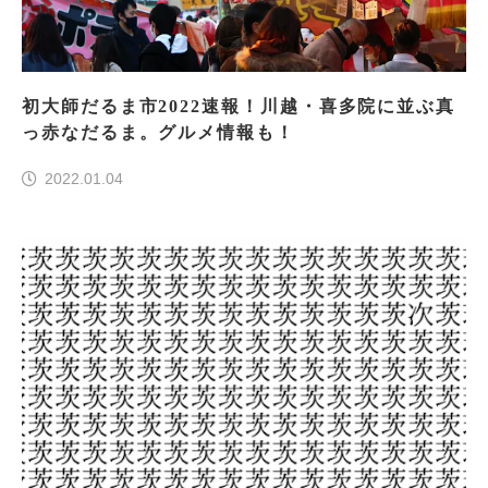
初大師だるま市2022速報！川越・喜多院に並ぶ真
っ赤なだるま。グルメ情報も！
2022.01.04