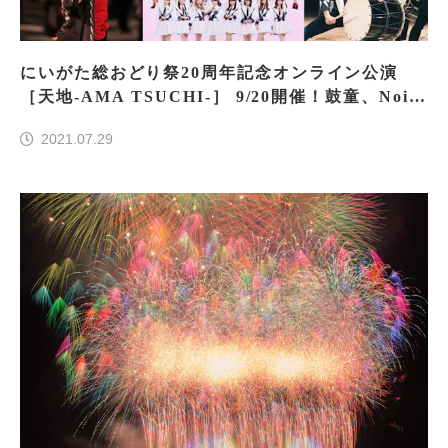
にいがた総おどり祭20周年記念オンライン公演
［天地-AMA TSUCHI-］ 9/20開催！鼓童、Nois
m2、NGT48など新潟のアーティストが集う
2021.07.29