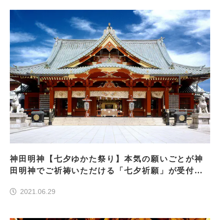
神田明神【七夕ゆかた祭り】本気の願いごとが神
田明神でご祈祷いただける「七夕祈願」が受付開
始
2021.06.29