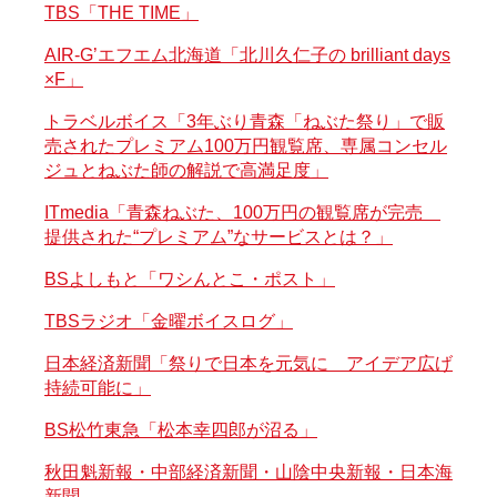
TBS「THE TIME」
AIR-G’エフエム北海道「北川久仁子の brilliant days
×F」
トラベルボイス「3年ぶり青森「ねぶた祭り」で販
売されたプレミアム100万円観覧席、専属コンセル
ジュとねぶた師の解説で高満足度」
ITmedia「青森ねぶた、100万円の観覧席が完売
提供された“プレミアム”なサービスとは？」
BSよしもと「ワシんとこ・ポスト」
TBSラジオ「金曜ボイスログ」
日本経済新聞「祭りで日本を元気に アイデア広げ
持続可能に」
BS松竹東急「松本幸四郎が沼る」
秋田魁新報・中部経済新聞・山陰中央新報・日本海
新聞