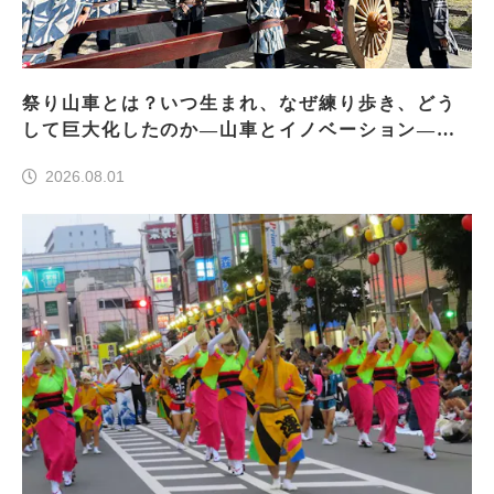
祭り山車とは？いつ生まれ、なぜ練り歩き、どう
して巨大化したのか―山車とイノベーション―＜
前編＞
2026.08.01