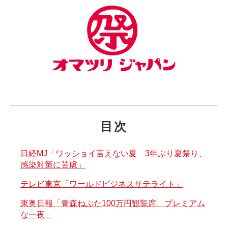
目次
日経MJ「ワッショイ言えない夏 3年ぶり夏祭り、
感染対策に苦慮」
テレビ東京「ワールドビジネスサテライト」
東奥日報「青森ねぶた100万円観覧席、プレミアム
な一夜」