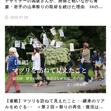
デザイナーの髙坂さんが、持病と戦いながら青
森・岩手の山車祭りの取材を続けた理由 30の山
車祭りの魅力、ぎゅっと一冊に
2026.07.28
【連載】マツリを訪ねて見えたこと −−継承のリア
ルをめぐる−− ＜第２回＞祭りの再生・復活はな