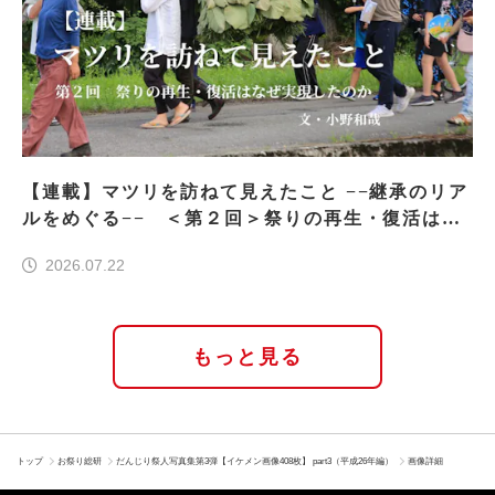
【連載】マツリを訪ねて見えたこと −−継承のリア
ルをめぐる−− ＜第２回＞祭りの再生・復活はな
ぜ実現したのか
2026.07.22
もっと見る
トップ
お祭り総研
だんじり祭人写真集第3弾【イケメン画像408枚】 part3（平成26年編）
画像詳細