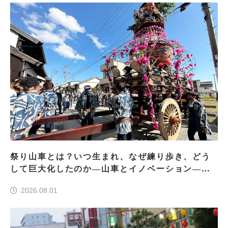
祭り山車とは？いつ生まれ、なぜ練り歩き、どう
して巨大化したのか―山車とイノベーション―＜
前編＞
2026.08.01