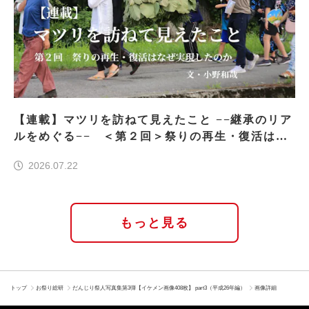
【連載】マツリを訪ねて見えたこと −−継承のリア
ルをめぐる−− ＜第２回＞祭りの再生・復活はな
ぜ実現したのか
2026.07.22
もっと見る
トップ
お祭り総研
だんじり祭人写真集第3弾【イケメン画像408枚】 part3（平成26年編）
画像詳細