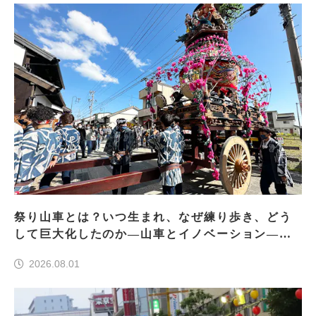
祭り山車とは？いつ生まれ、なぜ練り歩き、どう
して巨大化したのか―山車とイノベーション―＜
前編＞
2026.08.01