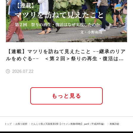
【連載】マツリを訪ねて見えたこと −−継承のリア
ルをめぐる−− ＜第２回＞祭りの再生・復活はな
ぜ実現したのか
2026.07.22
もっと見る
トップ
お祭り総研
だんじり祭人写真集第3弾【イケメン画像408枚】 part4（平成26年編）
画像詳細