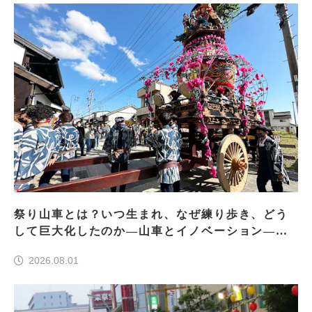
祭り山車とは？いつ生まれ、なぜ練り歩き、どう
して巨大化したのか―山車とイノベーション―＜
前編＞
2026.08.01