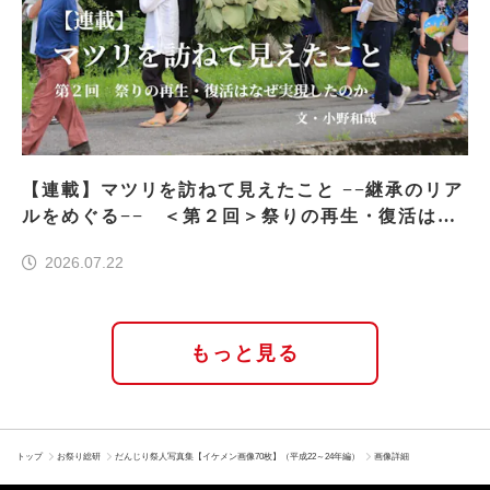
【連載】マツリを訪ねて見えたこと −−継承のリア
ルをめぐる−− ＜第２回＞祭りの再生・復活はな
ぜ実現したのか
2026.07.22
もっと見る
トップ
お祭り総研
だんじり祭人写真集【イケメン画像70枚】（平成22～24年編）
画像詳細