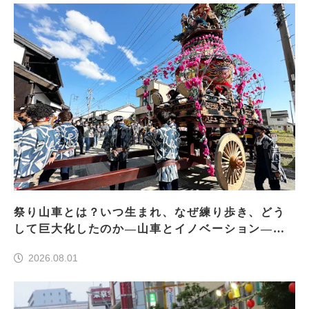
祭り山車とは？いつ生まれ、なぜ練り歩き、どう
して巨大化したのか―山車とイノベーション―＜
前編＞
2026.08.01