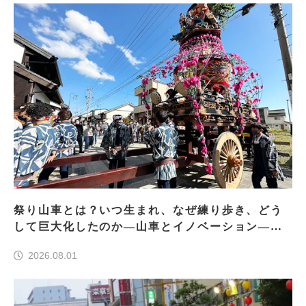
祭り山車とは？いつ生まれ、なぜ練り歩き、どう
して巨大化したのか―山車とイノベーション―＜
前編＞
2026.08.01