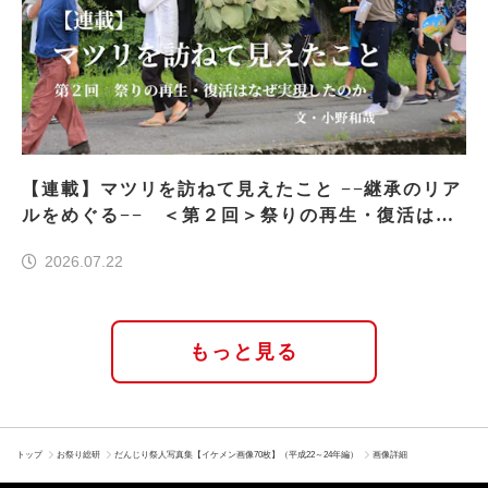
【連載】マツリを訪ねて見えたこと −−継承のリア
ルをめぐる−− ＜第２回＞祭りの再生・復活はな
ぜ実現したのか
2026.07.22
もっと見る
トップ
お祭り総研
だんじり祭人写真集【イケメン画像70枚】（平成22～24年編）
画像詳細