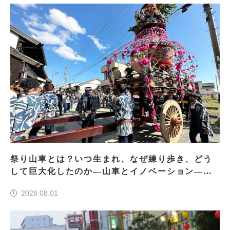
祭り山車とは？いつ生まれ、なぜ練り歩き、どう
して巨大化したのか―山車とイノベーション―＜
前編＞
2026.08.01