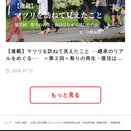
【連載】マツリを訪ねて見えたこと −−継承のリア
ルをめぐる−− ＜第２回＞祭りの再生・復活はな
ぜ実現したのか
2026.07.22
もっと見る
トップ
お祭り総研
お祭り美女図鑑 だんじりギャル特集第6弾 part8（平成29年編）画像610枚
画像詳細