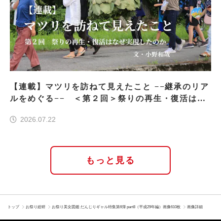
【連載】マツリを訪ねて見えたこと −−継承のリア
ルをめぐる−− ＜第２回＞祭りの再生・復活はな
ぜ実現したのか
2026.07.22
もっと見る
トップ
お祭り総研
お祭り美女図鑑 だんじりギャル特集第6弾 part8（平成29年編）画像610枚
画像詳細