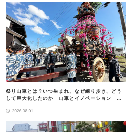
祭り山車とは？いつ生まれ、なぜ練り歩き、どう
して巨大化したのか―山車とイノベーション―＜
前編＞
2026.08.01