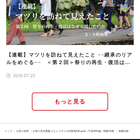
【連載】マツリを訪ねて見えたこと −−継承のリア
ルをめぐる−− ＜第２回＞祭りの再生・復活はな
ぜ実現したのか
2026.07.22
もっと見る
トップ
お祭り総研
お祭り美女図鑑 だんじりギャル特集第6弾 part8（平成29年編）画像610枚
画像詳細