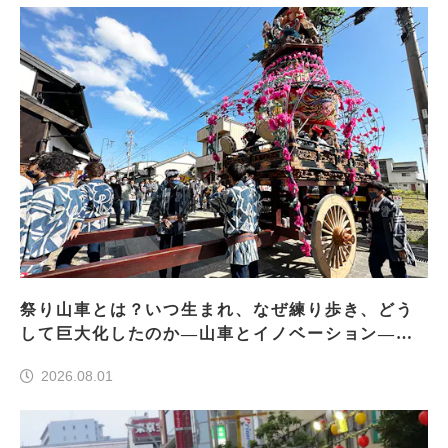
祭り山車とは？いつ生まれ、なぜ練り歩き、どう
して巨大化したのか―山車とイノベーション―＜
前編＞
2026.08.01