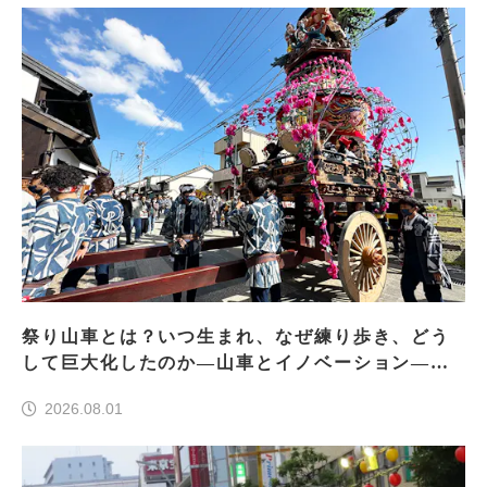
祭り山車とは？いつ生まれ、なぜ練り歩き、どう
して巨大化したのか―山車とイノベーション―＜
前編＞
2026.08.01