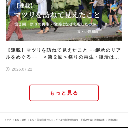
【連載】マツリを訪ねて見えたこと −−継承のリア
ルをめぐる−− ＜第２回＞祭りの再生・復活はな
ぜ実現したのか
2026.07.22
もっと見る
トップ
お祭り総研
お祭り美女図鑑 だんじりギャル特集第6弾 part8（平成29年編）画像610枚
画像詳細