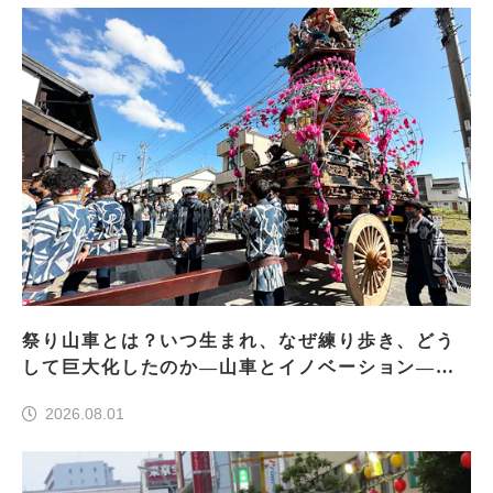
祭り山車とは？いつ生まれ、なぜ練り歩き、どう
して巨大化したのか―山車とイノベーション―＜
前編＞
2026.08.01