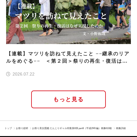
【連載】マツリを訪ねて見えたこと −−継承のリア
ルをめぐる−− ＜第２回＞祭りの再生・復活はな
ぜ実現したのか
2026.07.22
もっと見る
トップ
お祭り総研
お祭り美女図鑑 だんじりギャル特集第6弾 part8（平成29年編）画像610枚
画像詳細