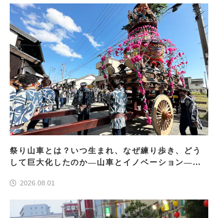
祭り山車とは？いつ生まれ、なぜ練り歩き、どう
して巨大化したのか―山車とイノベーション―＜
前編＞
2026.08.01