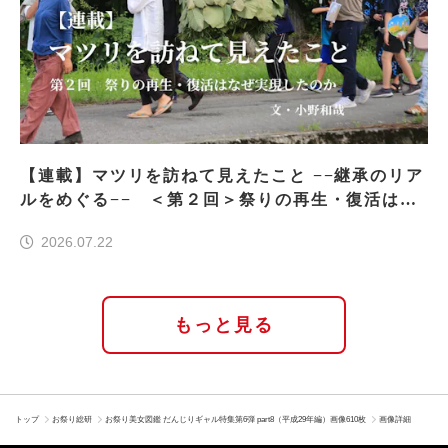
【連載】マツリを訪ねて見えたこと −−継承のリア
ルをめぐる−− ＜第２回＞祭りの再生・復活はな
ぜ実現したのか
2026.07.22
もっと見る
トップ
お祭り総研
お祭り美女図鑑 だんじりギャル特集第6弾 part8（平成29年編）画像610枚
画像詳細