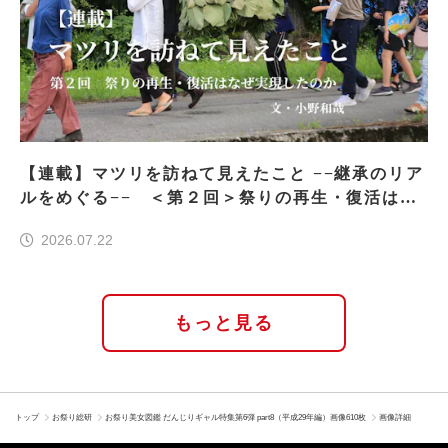
【連載】マツリを訪ねて見えたこと −−継承のリア
ルをめぐる−− ＜第２回＞祭りの再生・復活はな
ぜ実現したのか
2026.07.22
もっと見る
トップ
お祭り総研
お祭り美女図鑑 だんじりギャル特集第6弾 part8（平成29年編）画像610枚
画像詳細