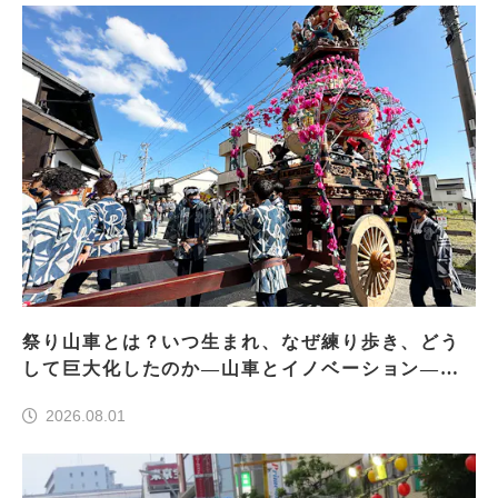
祭り山車とは？いつ生まれ、なぜ練り歩き、どう
して巨大化したのか―山車とイノベーション―＜
前編＞
2026.08.01