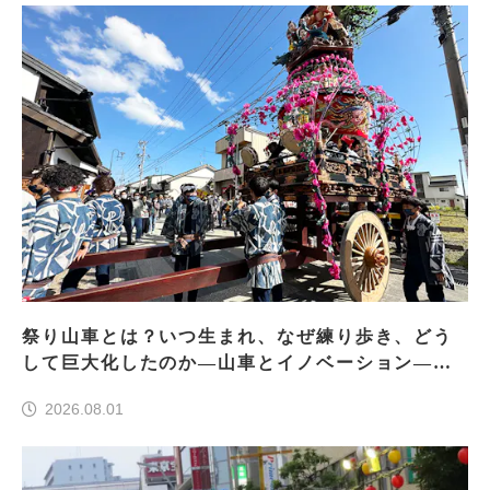
祭り山車とは？いつ生まれ、なぜ練り歩き、どう
して巨大化したのか―山車とイノベーション―＜
前編＞
2026.08.01