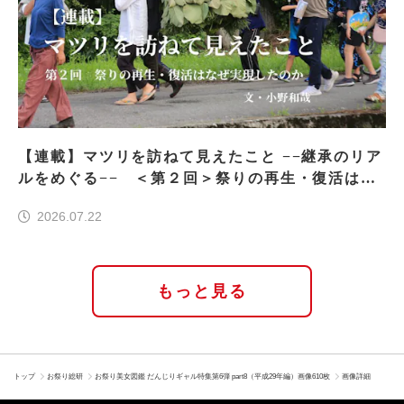
【連載】マツリを訪ねて見えたこと −−継承のリア
ルをめぐる−− ＜第２回＞祭りの再生・復活はな
ぜ実現したのか
2026.07.22
もっと見る
トップ
お祭り総研
お祭り美女図鑑 だんじりギャル特集第6弾 part8（平成29年編）画像610枚
画像詳細