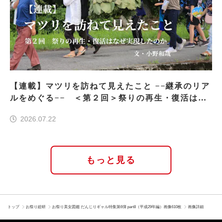
【連載】マツリを訪ねて見えたこと −−継承のリア
ルをめぐる−− ＜第２回＞祭りの再生・復活はな
ぜ実現したのか
2026.07.22
もっと見る
トップ
お祭り総研
お祭り美女図鑑 だんじりギャル特集第6弾 part8（平成29年編）画像610枚
画像詳細