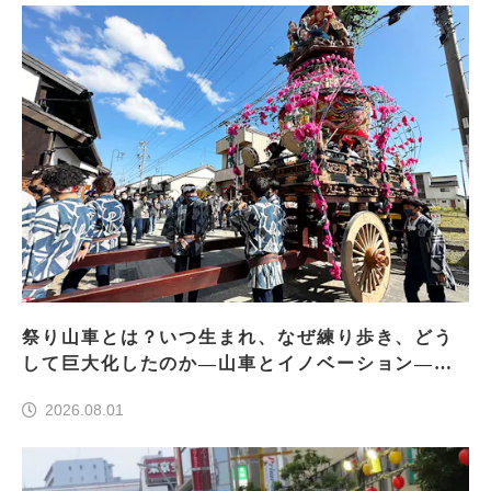
祭り山車とは？いつ生まれ、なぜ練り歩き、どう
して巨大化したのか―山車とイノベーション―＜
前編＞
2026.08.01