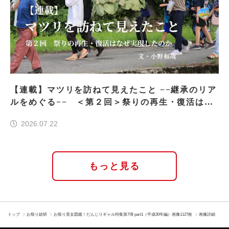
【連載】マツリを訪ねて見えたこと −−継承のリア
ルをめぐる−− ＜第２回＞祭りの再生・復活はな
ぜ実現したのか
2026.07.22
もっと見る
トップ
お祭り総研
お祭り美女図鑑！だんじりギャル特集第7弾 part1（平成30年編）画像1127枚
画像詳細