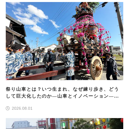
祭り山車とは？いつ生まれ、なぜ練り歩き、どう
して巨大化したのか―山車とイノベーション―＜
前編＞
2026.08.01