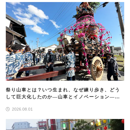
祭り山車とは？いつ生まれ、なぜ練り歩き、どう
して巨大化したのか―山車とイノベーション―＜
前編＞
2026.08.01