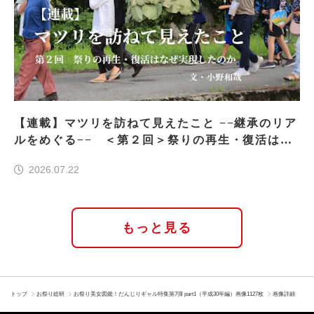
【連載】マツリを訪ねて見えたこと −−継承のリア
ルをめぐる−− ＜第２回＞祭りの再生・復活はな
ぜ実現したのか
2026.07.22
もっと見る
トップ
お祭り総研
お祭り美女図鑑！だんじりギャル特集第7弾 part1（平成30年編）画像1127枚
画像詳細