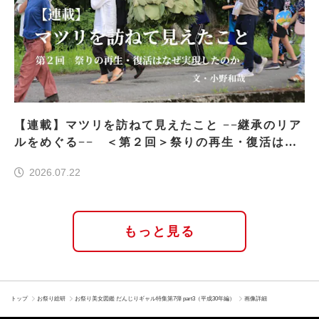
【連載】マツリを訪ねて見えたこと −−継承のリア
ルをめぐる−− ＜第２回＞祭りの再生・復活はな
ぜ実現したのか
2026.07.22
もっと見る
トップ
お祭り総研
お祭り美女図鑑 だんじりギャル特集第7弾 part3（平成30年編）
画像詳細