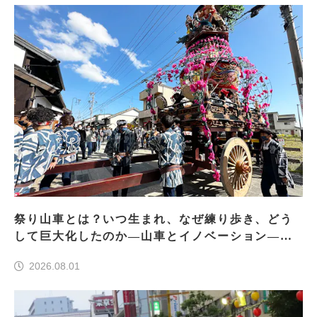
祭り山車とは？いつ生まれ、なぜ練り歩き、どう
して巨大化したのか―山車とイノベーション―＜
前編＞
2026.08.01