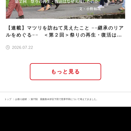
【連載】マツリを訪ねて見えたこと −−継承のリア
ルをめぐる−− ＜第２回＞祭りの再生・復活はな
ぜ実現したのか
2026.07.22
もっと見る
トップ
お祭り総研
第77回 黒船祭＠伊豆下田で世界平和について考えてきました。