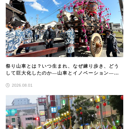
祭り山車とは？いつ生まれ、なぜ練り歩き、どう
して巨大化したのか―山車とイノベーション―＜
前編＞
2026.08.01