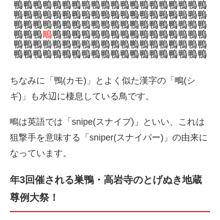
ちなみに「鴨(カモ)」とよく似た漢字の「鴫(シ
ギ)」も水辺に棲息している鳥です。
鴫は英語では「snipe(スナイプ)」といい、これは
狙撃手を意味する「sniper(スナイパー)」の由来に
なっています。
年3回催される巣鴨・高岩寺のとげぬき地蔵
尊例大祭！