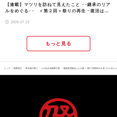
【連載】マツリを訪ねて見えたこと −−継承のリア
ルをめぐる−− ＜第２回＞祭りの再生・復活はな
ぜ実現したのか
2026.07.22
もっと見る
トップ
関東地方
東京都の祭り
とげぬき地蔵尊大祭
難易度霊験あらたか級！ 5秒で仲間外れを見つけられた