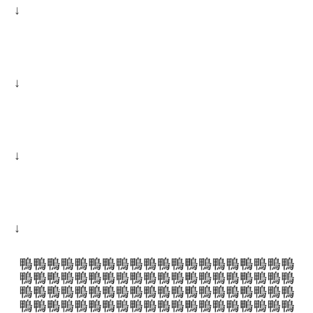
↓
↓
↓
↓