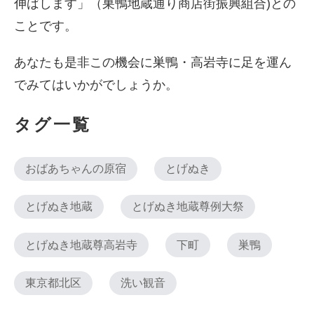
伸ばします」（巣鴨地蔵通り商店街振興組合)との
ことです。
あなたも是非この機会に巣鴨・高岩寺に足を運ん
でみてはいかがでしょうか。
タグ一覧
おばあちゃんの原宿
とげぬき
とげぬき地蔵
とげぬき地蔵尊例大祭
とげぬき地蔵尊高岩寺
下町
巣鴨
東京都北区
洗い観音