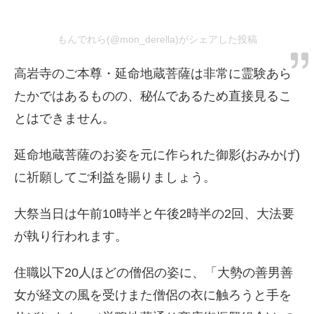
もんでれら(@mon_derella)がシェアした投稿
高岩寺のご本尊・延命地蔵菩薩は非常に霊験あら
たかではあるものの、秘仏であるため直接見るこ
とはできません。
延命地蔵菩薩のお姿を元に作られた御影(おみかげ)
に祈願してご利益を賜りましょう。
大祭当日は午前10時半と午後2時半の2回、大法要
が執り行われます。
住職以下20人ほどの僧侶の姿に、「大勢の善男善
女が経文の風を受けまた僧侶の衣に触ろうと手を