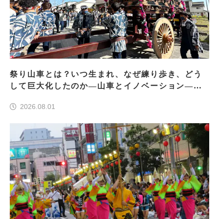
祭り山車とは？いつ生まれ、なぜ練り歩き、どう
して巨大化したのか―山車とイノベーション―＜
前編＞
2026.08.01