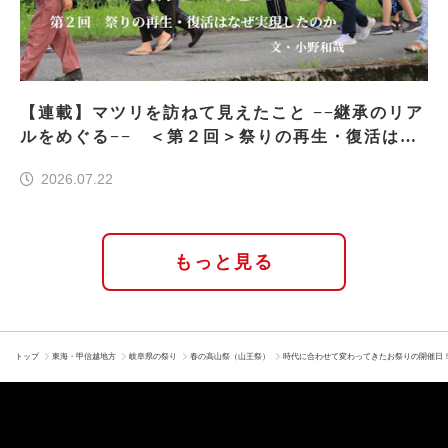
【連載】マツリを訪ねて見えたこと −−継承のリア
ルをめぐる−− ＜第２回＞祭りの再生・復活はな
ぜ実現したのか
2026.07.22
もっと見る
トップ
東海・甲信越地方
岐阜県の祭り
春の高山祭（山王祭）
時代に合わせて変わってきたお祭りの開催日