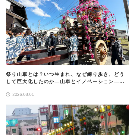
祭り山車とは？いつ生まれ、なぜ練り歩き、どう
して巨大化したのか―山車とイノベーション―＜
前編＞
2026.08.01