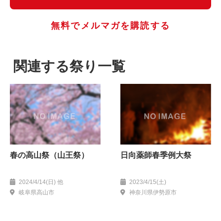
無料でメルマガを購読する
関連する祭り一覧
春の高山祭（山王祭）
日向薬師春季例大祭
2024/4/14(日) 他
2023/4/15(土)
岐阜県高山市
神奈川県伊勢原市