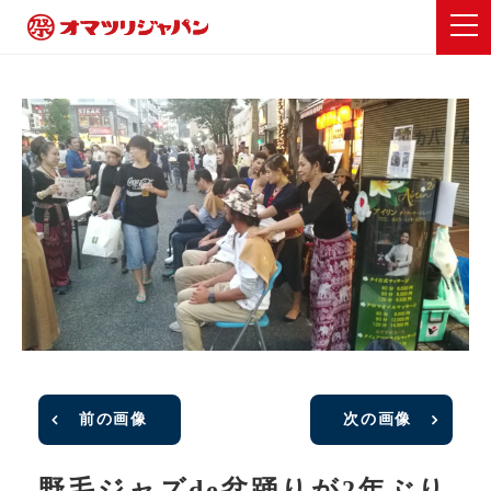
前の画像
次の画像
野毛ジャズde盆踊りが2年ぶり