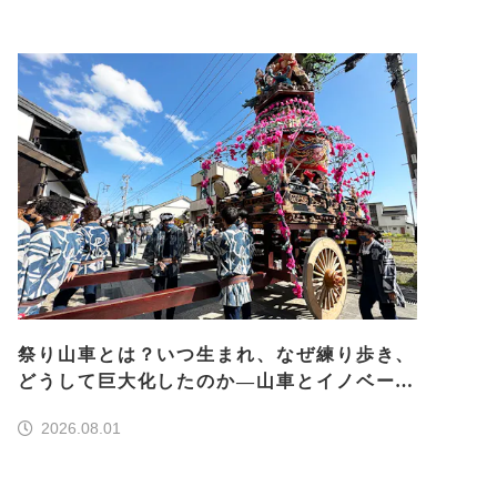
祭り山車とは？いつ生まれ、なぜ練り歩き、
どうして巨大化したのか―山車とイノベーシ
ョン―＜前編＞
2026.08.01