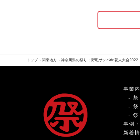
トップ
関東地方
神奈川県の祭り
野毛サンバde花火大会2022
事業
祭
祭
祭
事例
新着