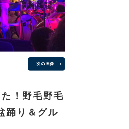
次の画像
きた！野毛野毛
盆踊り＆グル