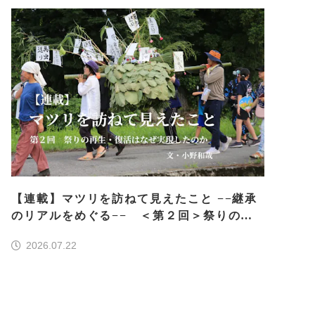
【連載】マツリを訪ねて見えたこと −−継承
のリアルをめぐる−− ＜第２回＞祭りの再
生・復活はなぜ実現したのか
2026.07.22