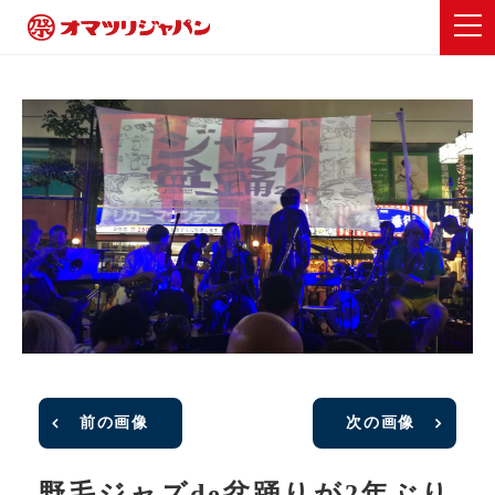
前の画像
次の画像
野毛ジャズde盆踊りが2年ぶり