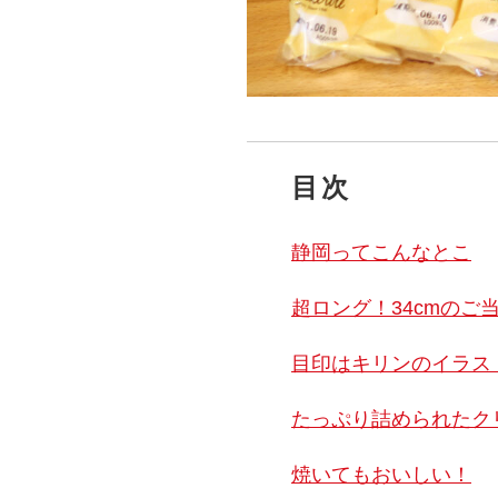
目次
静岡ってこんなとこ
超ロング！34cmのご
目印はキリンのイラス
たっぷり詰められたク
焼いてもおいしい！