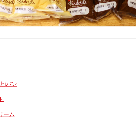
当地パン
ト
リーム