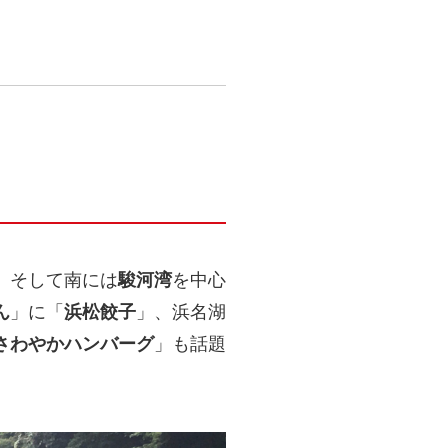
、そして南には
駿河湾
を中心
ん
」に「
浜松餃子
」、浜名湖
さわやかハンバーグ
」も話題