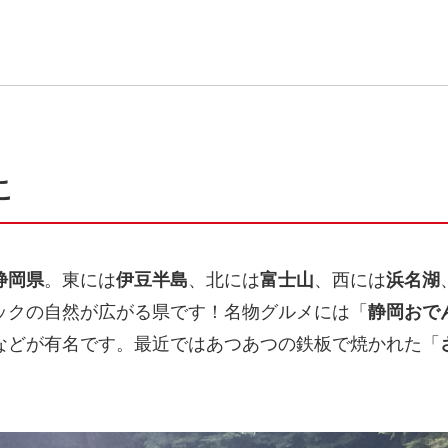
こ
静岡県
。東には
伊豆半島
、北には
富士山
、西には
浜名湖
ックの自然が広がる県です！名物グルメには「
静岡おで
などが有名です。最近ではあつあつの鉄板で焼かれた「