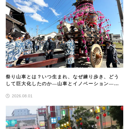
祭り山車とは？いつ生まれ、なぜ練り歩き、どう
して巨大化したのか―山車とイノベーション―＜
前編＞
2026.08.01