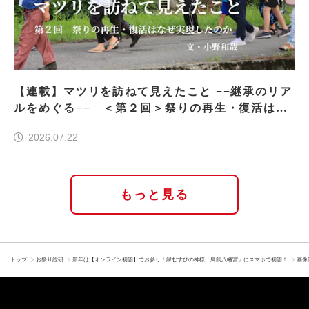
【連載】マツリを訪ねて見えたこと −−継承のリア
ルをめぐる−− ＜第２回＞祭りの再生・復活はな
ぜ実現したのか
2026.07.22
もっと見る
トップ
お祭り総研
新年は【オンライン初詣】でお参り！縁むすびの神様「鳥飼八幡宮」にスマホで初詣！
画像