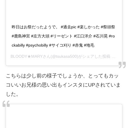
昨日はお祭だったようで。 #過去pic #楽しかった #祭頭祭
#鹿島神宮 #左方大頭 #リーゼント #江口洋介 #石川晃 #ro
ckabilly #psychobilly #サイコ刈り #赤鬼 #地毛
BLOODY★MARY
さん(@tsukasa500)がシェアした投稿 –
2019
こちらは少し前の様子でしょうか、とってもカッ
コいいお兄様の思い出もインスタにUPされていま
した。