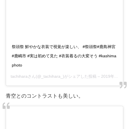
祭頭祭 鮮やかな衣装で視覚が楽しい、 #祭頭祭#鹿島神宮
#鹿嶋市 #実は初めて見た #衣装着るの大変そう #kashima
photo
tachihara
さん(@_tachihara_)がシェアした投稿 –
2019年 3月月9日午前4時26分PST
青空とのコントラストも美しい。