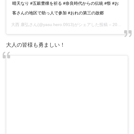
晴天なり #五穀豊穣を祈る #奈良時代からの伝統 #祭 #お
客さんの地区で助っ人で参加 #おれの第三の故郷
大西 康弘
さん(@yasu.hero.0913)がシェアした投稿 –
2019年 3月月9日午前7時00分PST
大人の皆様も勇ましい！