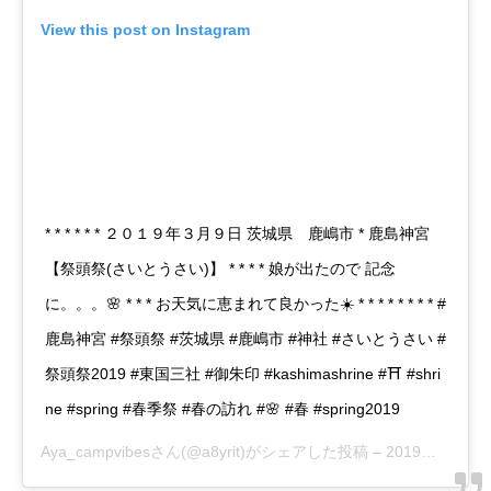
View this post on Instagram
* * * * * * ２０１９年３月９日 茨城県 鹿嶋市 * 鹿島神宮
【祭頭祭(さいとうさい)】 * * * * 娘が出たので 記念
に。。。🌸 * * * お天気に恵まれて良かった☀️ * * * * * * * * #
鹿島神宮 #祭頭祭 #茨城県 #鹿嶋市 #神社 #さいとうさい #
祭頭祭2019 #東国三社 #御朱印 #kashimashrine #⛩️ #shri
ne #spring #春季祭 #春の訪れ #🌸 #春 #spring2019
Aya_campvibes
さん(@a8yrit)がシェアした投稿 –
2019年 3月月9日午前2時11分PST