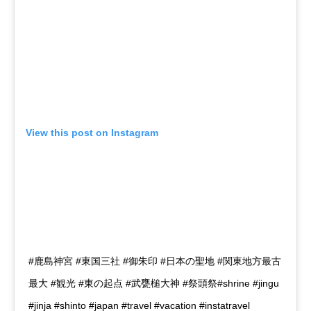
View this post on Instagram
#鹿島神宮 #東国三社 #御朱印 #日本の聖地 #関東地方最古
最大 #観光 #東の起点 #武甕槌大神 #祭頭祭#shrine #jingu
#jinja #shinto #japan #travel #vacation #instatravel