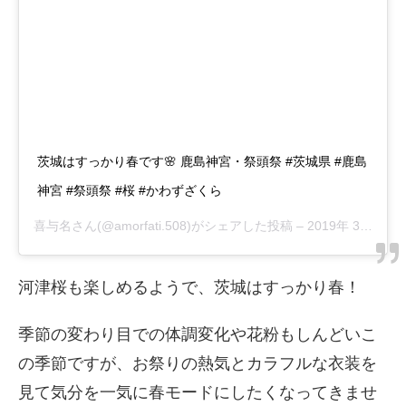
茨城はすっかり春です🌸 鹿島神宮・祭頭祭 #茨城県 #鹿島
神宮 #祭頭祭 #桜 #かわずざくら
喜与名
さん(@amorfati.508)がシェアした投稿 –
2019年 3月月9日午前2時20分PST
河津桜も楽しめるようで、茨城はすっかり春！
季節の変わり目での体調変化や花粉もしんどいこ
の季節ですが、お祭りの熱気とカラフルな衣装を
見て気分を一気に春モードにしたくなってきませ