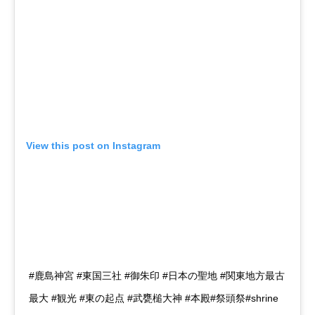
View this post on Instagram
#鹿島神宮 #東国三社 #御朱印 #日本の聖地 #関東地方最古
最大 #観光 #東の起点 #武甕槌大神 #本殿#祭頭祭#shrine