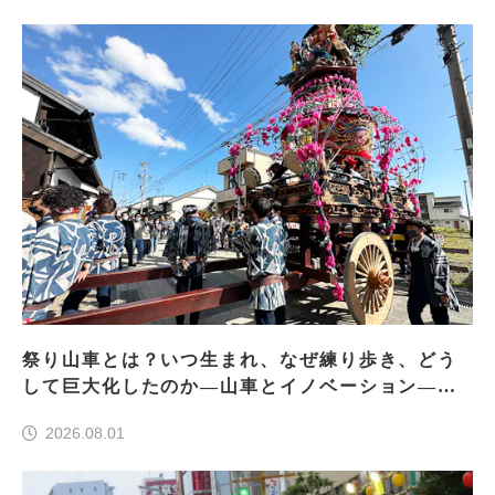
祭り山車とは？いつ生まれ、なぜ練り歩き、どう
して巨大化したのか―山車とイノベーション―＜
前編＞
2026.08.01