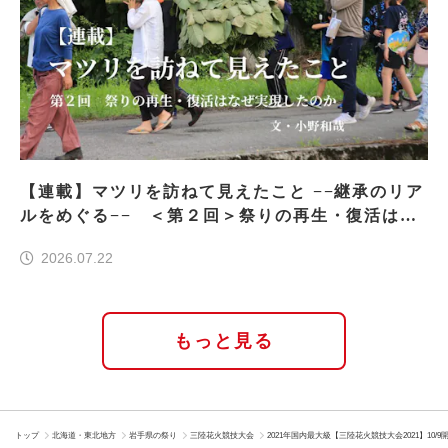
【連載】マツリを訪ねて見えたこと −−継承のリア
ルをめぐる−− ＜第２回＞祭りの再生・復活はな
ぜ実現したのか
2026.07.22
もっと見る
トップ
北海道・東北地方
岩手県の祭り
三陸花火競技大会
2021年国内最大級【三陸花火競技大会2021】1