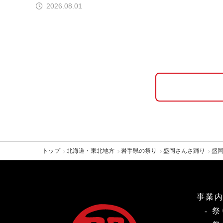
2026.08.01
トップ
北海道・東北地方
岩手県の祭り
盛岡さんさ踊り
盛岡
事業
祭