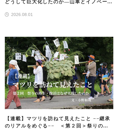
どうして巨大化したのか―山車とイノベーシ
ョン―＜前編＞
2026.08.01
【連載】マツリを訪ねて見えたこと −−継承
のリアルをめぐる−− ＜第２回＞祭りの再
生・復活はなぜ実現したのか