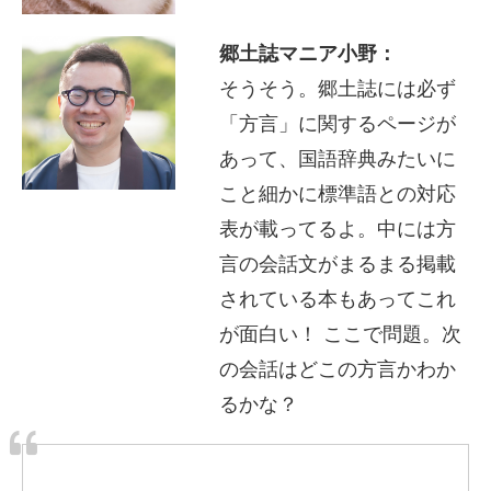
郷土誌マニア小野：
そうそう。郷土誌には必ず
「方言」に関するページが
あって、国語辞典みたいに
こと細かに標準語との対応
表が載ってるよ。中には方
言の会話文がまるまる掲載
されている本もあってこれ
が面白い！ ここで問題。次
の会話はどこの方言かわか
るかな？