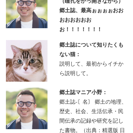
（瞳孔をかっ開きながら）
郷土誌、最高ぉぉぉぉおお
おおおおおお
お！！！！！！！
郷土誌について知りたくも
ない猫：
説明して、最初からイチか
ら説明して。
郷土誌マニア小野：
郷土誌-〘名〙 郷土の地理、
歴史、社会、生活伝承・民
間伝承の記録や研究を記し
た書物。（出典：精選版 日